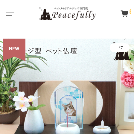
0
1/7
NEW