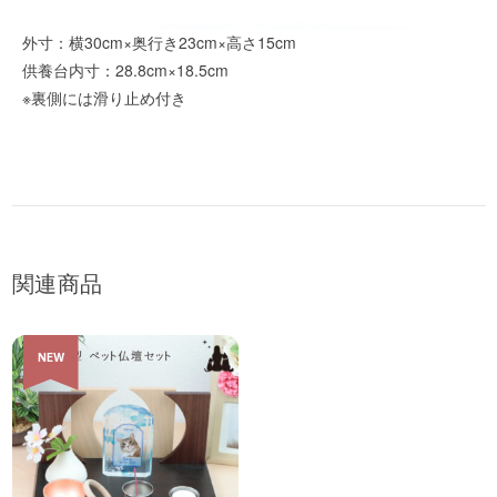
外寸：横30cm×奥行き23cm×高さ15cm
供養台内寸：28.8cm×18.5cm
※裏側には滑り止め付き
関連商品
NEW