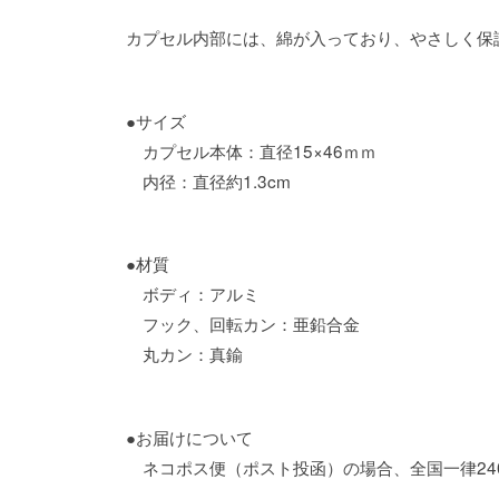
カプセル内部には、綿が入っており、やさしく保
●サイズ
カプセル本体：直径15×46ｍｍ
内径：直径約1.3cm
●材質
ボディ：アルミ
フック、回転カン：亜鉛合金
丸カン：真鍮
●お届けについて
ネコポス便（ポスト投函）の場合、全国一律24