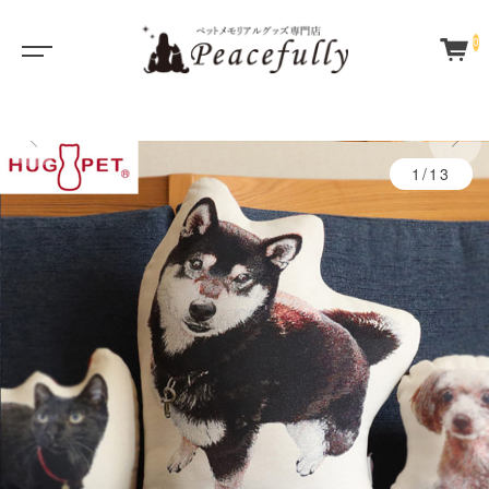
0
1/13