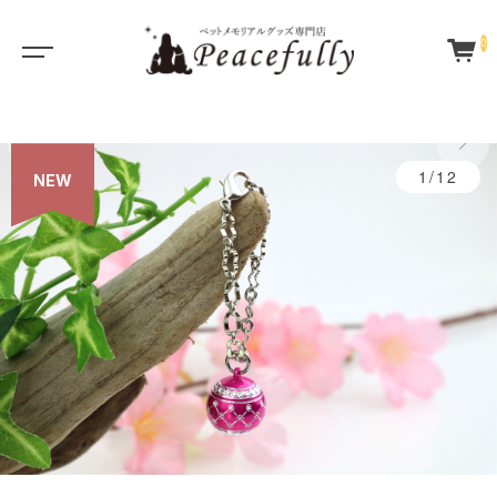
0
1/12
NEW