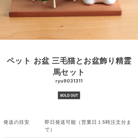
ペット お盆 三毛猫とお盆飾り精霊
馬セット
ryu9031311
SOLD OUT
発送の目安
即日発送可能（営業日１5時注文分ま
で）