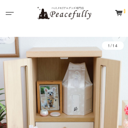
0
1/14